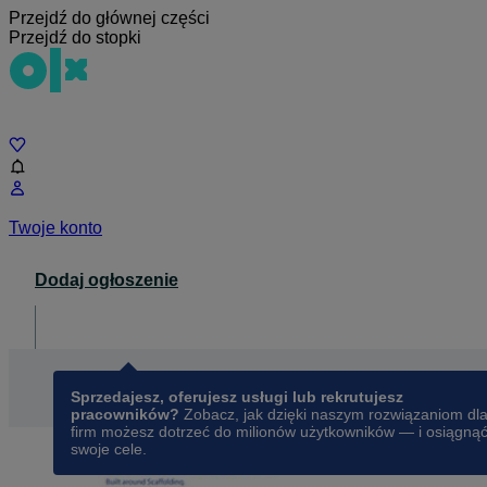
Przejdź do głównej części
Przejdź do stopki
Czat
Twoje konto
Dodaj ogłoszenie
Dla biznesu
opens in a new tab
Sprzedajesz, oferujesz usługi lub rekrutujesz
pracowników?
Zobacz, jak dzięki naszym rozwiązaniom dl
firm możesz dotrzeć do milionów użytkowników — i osiągną
swoje cele.