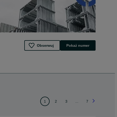
Obserwuj
Pokaż numer
1
2
3
...
7